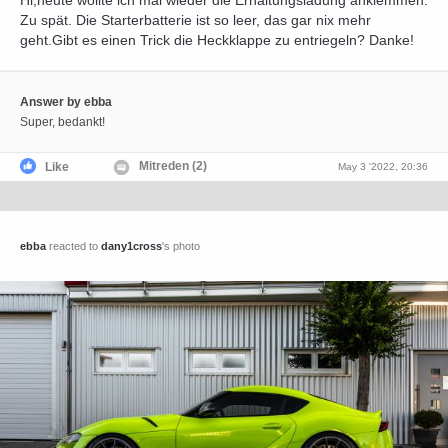
Hi,heute wollte ich mal wieder die Erhaltungsladung anklemmen.
Zu spät. Die Starterbatterie ist so leer, das gar nix mehr
geht.Gibt es einen Trick die Heckklappe zu entriegeln? Danke!
Answer by ebba
Super, bedankt!
Mitreden (2)
Like
May 3 '2022, 20:36
ebba
reacted to
dany1cross
's photo