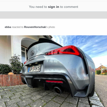
You need to
sign in
to comment
ebba
reacted to
RouvenHorschak
's photo