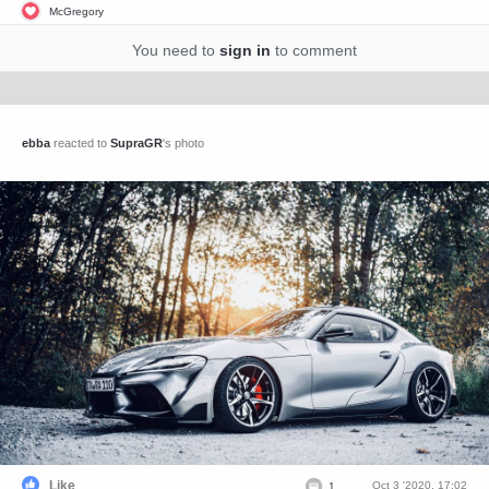
McGregory
You need to
sign in
to comment
ebba
reacted to
SupraGR
's photo
Like
Oct 3 '2020, 17:02
1