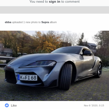
You need to
sign in
to comment
ebba
uploaded 1 new photo to
Supra
album
Like
Nov 6 '2020, 0:15