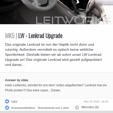
MK5 |
LW - Lenkrad Upgrade
Das originale Lenkrad ist von der Haptik recht dünn und
rutschig. Außerdem vermittelt es optisch keine wirkliche
Sportlichkeit. Deshalb bieten wir ab sofort unser LW Lenkrad
Upgrade an! Das originale Lenkrad wird gezielt aufgepolstert
und danac...
Answer by ebba
Hallo Leitworks, könntet ihr von dem "unten abgeflachten" Lenkrad mal ein
Photo posten?! Das wäre super... Danke..
Like
Nov 15 '2020, 14:29
Mitreden (8)
AnastasiossDimitriou
Deranderetobi
and 1 other