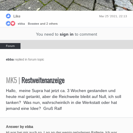
Like
Mar 25 '2021, 22:13
ebba
Bosstee
and 2 others
You need to
sign in
to comment
ebba
replied in forum topic
MK5 |
Restweitenanzeige
Hallo, meine Supra hat jetzt ca. 3 Wochen gestanden und
heute mal getankt, aber die Reichweite bleibt auf Null, ich soll
tanken? Was nun, wahrscheinlich in die Werkstatt oder hat
jemand eine Idee? Gruß Ralf
Answer by ebba
Hi,war bei mir auch so. Lag an der wenig geladenen Batterie. Ich war