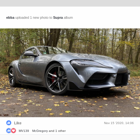
ebba
uploaded 1 new photo to
Supra
album
Like
Nov 15 '2020, 14:06
MV139
McGregory
and 1 other