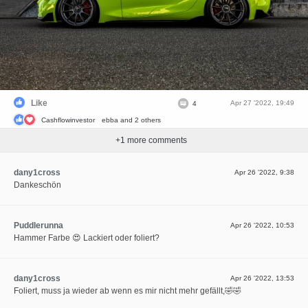
Like
Apr 27 '2022, 19:49
4
Cashflowinvestor
ebba
and 2 others
+
1
more comments
dany1cross
Apr 26 '2022, 9:38
Dankeschön
Puddlerunna
Apr 26 '2022, 10:53
Hammer Farbe 😍 Lackiert oder foliert?
dany1cross
Apr 26 '2022, 13:53
Foliert, muss ja wieder ab wenn es mir nicht mehr gefällt,🤣🤣